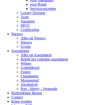
voor Vakhandel
voor Retail
Serviceconcepten
Luxury Division
Team
Vacatures
MVO
Certificering
Nieuws
Alles uit Nieuws
Nieuws
Events
Assortiment
Alles uit Assortiment
Bekijk het volledige assortiment
Wijnen
Gedistilleerd
Fusten
Champagne
Mousserend
Alcoholvrij
Port - Sherry - Vermouth
Herbruikbare flessen
Contact
Klant worden