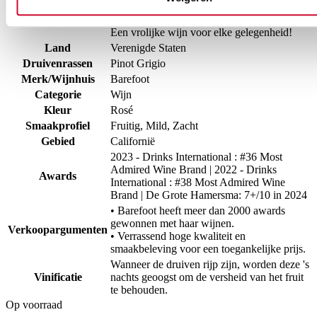
feestje geeft of lekker thuis zit, Barefoot
Pink Pinot Grigio zorgt voor de juiste sfeer.
Een vrolijke wijn voor elke gelegenheid!
Land
Verenigde Staten
Druivenrassen
Pinot Grigio
Merk/Wijnhuis
Barefoot
Categorie
Wijn
Kleur
Rosé
Smaakprofiel
Fruitig, Mild, Zacht
Gebied
Californië
2023 - Drinks International : #36 Most
Admired Wine Brand | 2022 ‐ Drinks
Awards
International : #38 Most Admired Wine
Brand | De Grote Hamersma: 7+/10 in 2024
• Barefoot heeft meer dan 2000 awards
gewonnen met haar wijnen.
Verkoopargumenten
• Verrassend hoge kwaliteit en
smaakbeleving voor een toegankelijke prijs.
Wanneer de druiven rijp zijn, worden deze 's
Vinificatie
nachts geoogst om de versheid van het fruit
te behouden.
Op voorraad