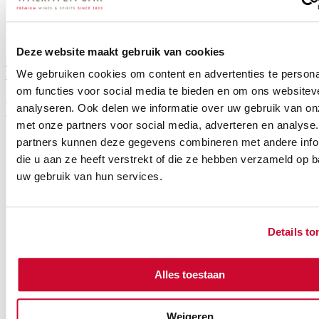
Deze website maakt gebruik van cookies
Download Factsheet
We gebruiken cookies om content en advertenties te persona
Download Factsheet
om functies voor social media te bieden en om ons websitev
Barefoot, Pink Pinot Grigio
analyseren. Ook delen we informatie over uw gebruik van on
met onze partners voor social media, adverteren en analyse
partners kunnen deze gegevens combineren met andere info
Specificaties
een frisse, fruitige rosé met een levendig
die u aan ze heeft verstrekt of die ze hebben verzameld op 
karakter. De wijn combineert het beste van
uw gebruik van hun services.
Pinot Grigio met een vleugje zoete, zomerse
bessen. Je proeft sappige aardbei, meloen en
een hint van citrus. Het lichte zoetje maakt
hem extra toegankelijk en heerlijk
Details to
verfrissend. Wat deze wijn uniek maakt, is
de perfecte mix van frisheid en fruitige
Omschrijving
zachtheid. Ideaal voor op het terras, bij
lichte salades of gewoon om van te genieten
Alles toestaan
met vrienden. De zachte afdronk maakt elke
slok uitnodigend. Deze rosé is makkelijk te
drinken en past bij elk moment. Of je nu een
Weigeren